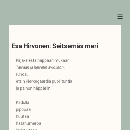
Esa Hirvonen: Seitsemäs meri
Kirja-alesta nappaan mukaani
Taivaan ja helvetin avioliiton
,
runosi,
etsin Kierkegaardia puoli tuntia
ja painun häppäriin.
Kadulla
pipopää
huutaa
hätänumeroa