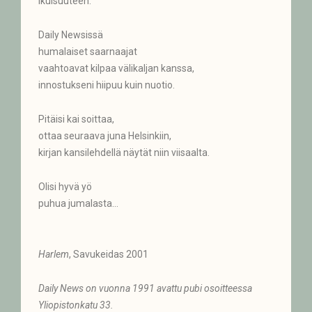
ikuisuuteen.
Daily Newsissä
humalaiset saarnaajat
vaahtoavat kilpaa välikaljan kanssa,
innostukseni hiipuu kuin nuotio.
Pitäisi kai soittaa,
ottaa seuraava juna Helsinkiin,
kirjan kansilehdellä näytät niin viisaalta.
Olisi hyvä yö
puhua jumalasta…
Harlem
, Savukeidas 2001
Daily News on vuonna 1991 avattu pubi osoitteessa
Yliopistonkatu 33.