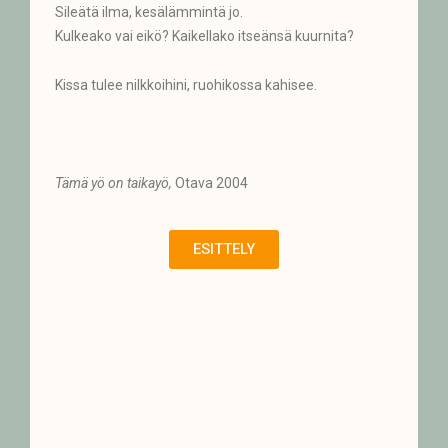
Sileätä ilma, kesälämmintä jo.
Kulkeako vai eikö? Kaikellako itseänsä kuurnita?
Kissa tulee nilkkoihini, ruohikossa kahisee.
Tämä yö on taikayö,
Otava 2004
ESITTELY