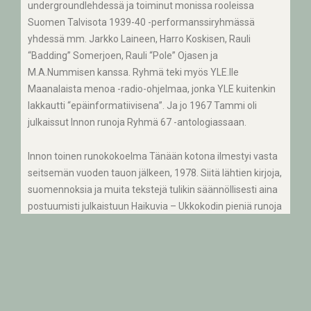
undergroundlehdessä ja toiminut monissa rooleissa
Suomen Talvisota 1939-40 -performanssiryhmässä
yhdessä mm. Jarkko Laineen, Harro Koskisen, Rauli
“Badding” Somerjoen, Rauli “Pole” Ojasen ja
M.A.Nummisen kanssa. Ryhmä teki myös YLE.lle
Maanalaista menoa -radio-ohjelmaa, jonka YLE kuitenkin
lakkautti “epäinformatiivisena”. Ja jo 1967 Tammi oli
julkaissut Innon runoja Ryhmä 67 -antologiassaan.
Innon toinen runokokoelma Tänään kotona ilmestyi vasta
seitsemän vuoden tauon jälkeen, 1978. Siitä lähtien kirjoja,
suomennoksia ja muita tekstejä tulikin säännöllisesti aina
postuumisti julkaistuun Haikuvia – Ukkokodin pieniä runoja
-teokseen saakka. Into otti myöhemmässä tuotannossaan
etäisyyttä underground-aikojen ilmaisuun ja oli hieman
näreissäänkin vanhan U-miehen maineensa nostamisesta
kirja-arvosteluihin ja haastattelujen tärpiksi vielä
vuosikymmeniä noiden aikojen jälkeenkin. Into ei
kuitenkaan koskaan hylännyt U-kauden arvoja tai