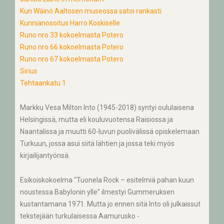
Kun Wäinö Aaltosen museossa satoi rankasti
Kunnianosoitus Harro Koskiselle
Runo nro 33 kokoelmasta Potero
Runo nro 66 kokoelmasta Potero
Runo nro 67 kokoelmasta Potero
Sirius
Tehtaankatu 1
Markku Vesa Milton Into (1945-2018) syntyi oululaisena
Helsingissä, mutta eli kouluvuotensa Raisiossa ja
Naantalissa ja muutti 60-luvun puolivälissä opiskelemaan
Turkuun, jossa asui siitä lähtien ja jossa teki myös
kirjailijantyönsä.
Esikoiskokoelma “Tuonela Rock – esitelmiä pahan kuun
noustessa Babylonin ylle” ilmestyi Gummeruksen
kustantamana 1971. Mutta jo ennen sitä Into oli julkaissut
tekstejään turkulaisessa Aamurusko -