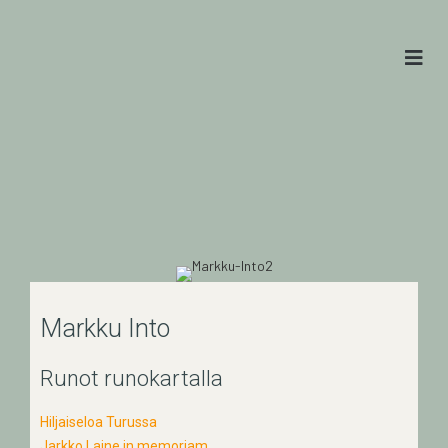
Markku Into
Runot runokartalla
Hiljaiseloa Turussa
Jarkko Laine in memoriam