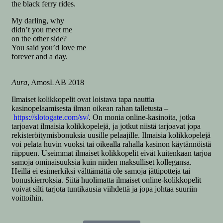
the black ferry rides.
My darling, why
didn’t you meet me
on the other side?
You said you’d love me
forever and a day.
Aura
, AmosLAB 2018
Ilmaiset kolikkopelit ovat loistava tapa nauttia
kasinopelaamisesta ilman oikean rahan talletusta –
https://slotogate.com/sv/
. On monia online-kasinoita, jotka
tarjoavat ilmaisia kolikkopelejä, ja jotkut niistä tarjoavat jopa
rekisteröitymisbonuksia uusille pelaajille. Ilmaisia kolikkopelejä
voi pelata huvin vuoksi tai oikealla rahalla kasinon käytännöistä
riippuen. Useimmat ilmaiset kolikkopelit eivät kuitenkaan tarjoa
samoja ominaisuuksia kuin niiden maksulliset kollegansa.
Heillä ei esimerkiksi välttämättä ole samoja jättipotteja tai
bonuskierroksia. Siitä huolimatta ilmaiset online-kolikkopelit
voivat silti tarjota tuntikausia viihdettä ja jopa johtaa suuriin
voittoihin.