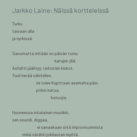
Jarkko Laine: Näissä kortteleissä
Turku
taivaan alla
ja nyrkissä.
Sanomatta mitään on päivän tomu
katujen yllä.
Asfaltti jäähtyy, raitiotien kiskot.
Tuuli herää vähitellen,
se tulee Kupittaan asemalta päin,
pitkin katua,
katuojia.
Huoneessa intialainen musiikki,
sen soundi, diggaa,
ei sanaakaan siitä improvisoinnista
mikä värähti jokilautan myötä.