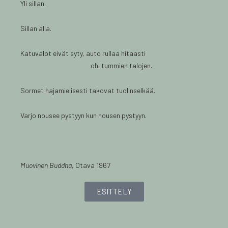
Yli sillan.
Sillan alla.
Katuvalot eivät syty, auto rullaa hitaasti
ohi tummien talojen.
Sormet hajamielisesti takovat tuolinselkää.
Varjo nousee pystyyn kun nousen pystyyn.
Muovinen Buddha
, Otava 1967
ESITTELY