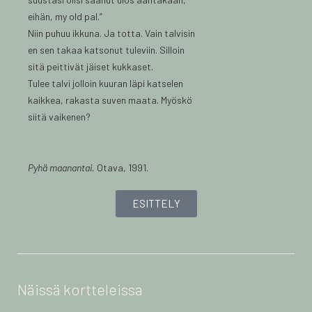
eihän, my old pal.”
Niin puhuu ikkuna. Ja totta. Vain talvisin
en sen takaa katsonut tuleviin. Silloin
sitä peittivät jäiset kukkaset.
Tulee talvi jolloin kuuran läpi katselen
kaikkea, rakasta suven maata. Myöskö
siitä vaikenen?
Pyhä maanantai.
Otava, 1991.
ESITTELY
Näissä kortteleissa