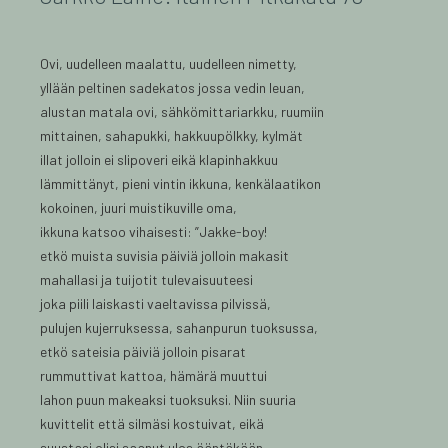
Ovi, uudelleen maalattu, uudelleen nimetty,
yllään peltinen sadekatos jossa vedin leuan,
alustan matala ovi, sähkömittariarkku, ruumiin
mittainen, sahapukki, hakkuupölkky, kylmät
illat jolloin ei slipoveri eikä klapinhakkuu
lämmittänyt, pieni vintin ikkuna, kenkälaatikon
kokoinen, juuri muistikuville oma,
ikkuna katsoo vihaisesti: ”Jakke-boy!
etkö muista suvisia päiviä jolloin makasit
mahallasi ja tuijotit tulevaisuuteesi
joka piili laiskasti vaeltavissa pilvissä,
pulujen kujerruksessa, sahanpurun tuoksussa,
etkö sateisia päiviä jolloin pisarat
rummuttivat kattoa, hämärä muuttui
lahon puun makeaksi tuoksuksi. Niin suuria
kuvittelit että silmäsi kostuivat, eikä
suustasi olisi saanut ulos ääntäkään,