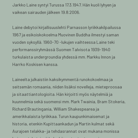
Jarkko Laine syntyi Turussa 17.3.1947. Hän kuoli lyhyen ja
vaikean sairauden jälkeen 19.8.2006.
Laine debytoi kirjallisuuslehti Parnasson lyriikkakilpailussa
1967 ja esikoiskokoelma Muovinen Buddha ilmestyi saman
vuoden syksyllä. 1960-70 -lukujen vaihteessa Laine teki
performanssiryhmässä Suomen Talvisota 1939-1940
turkulaista undergroundia yhdessä mm. Markku Innon ja
Harrko Koskisen kanssa.
Laineelta julkaistiin kaksikymmentä runokokoelmaa ja
seitsemän romaania, niiden lisäksi novelleja, mieteproosaa
ja sitaattiantologioita. Hän kirjoitti myös näytelmiä ja
kuunnelmia sekä suomensi mm. Mark Twainia, Bram Stokeria,
Richard Brautingania, William Shakespearea ja
amerikkalaista lyriikkaa. Turun kaupunkimaisemat ja
historia, etenkin Kupittaankadun ja Martin kulmat sekä
Aurajoen telakka- ja tehdasrannat ovat mukana monissa