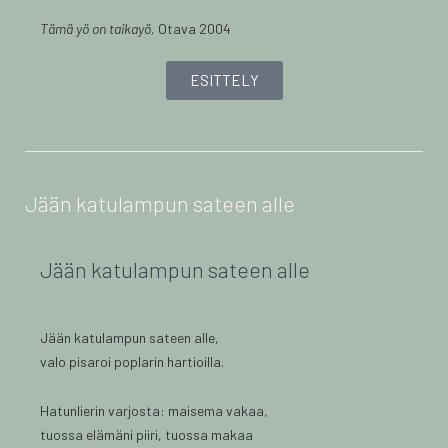
Tämä yö on taikayö,
Otava 2004
ESITTELY
Jään katulampun sateen alle
Jään katulampun sateen alle
Jään katulampun sateen alle,
valo pisaroi poplarin hartioilla.
Hatunlierin varjosta: maisema vakaa,
tuossa elämäni piiri, tuossa makaa