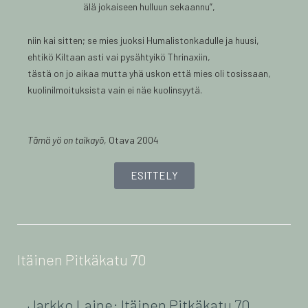
älä jokaiseen hulluun sekaannu”,
niin kai sitten; se mies juoksi Humalistonkadulle ja huusi,
ehtikö Kiltaan asti vai pysähtyikö Thrinaxiin,
tästä on jo aikaa mutta yhä uskon että mies oli tosissaan,
kuolinilmoituksista vain ei näe kuolinsyytä.
Tämä yö on taikayö
, Otava 2004
ESITTELY
Itäinen Pitkäkatu 70
Jarkko Laine: Itäinen Pitkäkatu 70