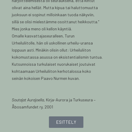
harjoittelemisesta oli seurauksena, että kintut
olivat aina hellät. Mutta kipua tai haluttomuutta
juoksuun ei sopinut milloinkaan tuoda näkyviin,
sillä se olisi mielestämme osoittanut heikkoutta.”
Mies jonka meno oli kellon käyntiä.
Omalle kasvattajaseuralleen, Turun
Urheiluliitolle, hän oli uskollinen urheilu-uransa
loppuun asti. Minäkin olisin ollut: Urheiluliiton
kokomustassa asussa on eksistentialismin tuntua.
Kutsunnoissa turkulaiset nuorukaiset joutuivat
kohtaamaan Urheiluliiton kerhotalossa koko
seinän kokoisen Paavo Nurmen kuvan.
Soutajat Aurajoella
, Kirja-Aurora ja Turkuseura –
Åbosamfundet ry, 2001
ESITTELY