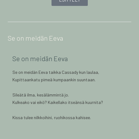
Se on meidän Eeva
Se on meidän Eeva
Se on meidän Eeva taikka Cassady kun laulaa,
Kupittaankatu pimeä kumpaankin suuntaan.
Sileätä ilma, kesälämmintä jo.
Kulkeako vai eikö? Kaikellako itseänsä kuurnita?
Kissa tulee nilkkoihini, ruohikossa kahisee.