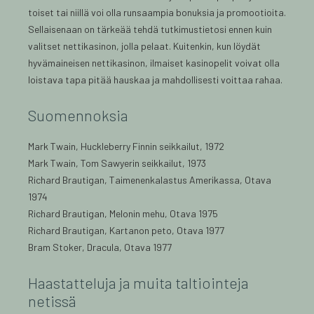
toiset tai niillä voi olla runsaampia bonuksia ja promootioita.
Sellaisenaan on tärkeää tehdä tutkimustietosi ennen kuin
valitset nettikasinon, jolla pelaat. Kuitenkin, kun löydät
hyvämaineisen nettikasinon, ilmaiset kasinopelit voivat olla
loistava tapa pitää hauskaa ja mahdollisesti voittaa rahaa.
Suomennoksia
Mark Twain, Huckleberry Finnin seikkailut, 1972
Mark Twain, Tom Sawyerin seikkailut, 1973
Richard Brautigan, Taimenenkalastus Amerikassa, Otava
1974
Richard Brautigan, Melonin mehu, Otava 1975
Richard Brautigan, Kartanon peto, Otava 1977
Bram Stoker, Dracula, Otava 1977
Haastatteluja ja muita taltiointeja
netissä