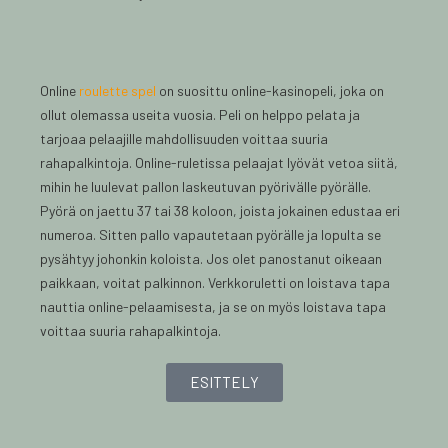
Online
roulette spel
on suosittu online-kasinopeli, joka on
ollut olemassa useita vuosia. Peli on helppo pelata ja
tarjoaa pelaajille mahdollisuuden voittaa suuria
rahapalkintoja. Online-ruletissa pelaajat lyövät vetoa siitä,
mihin he luulevat pallon laskeutuvan pyörivälle pyörälle.
Pyörä on jaettu 37 tai 38 koloon, joista jokainen edustaa eri
numeroa. Sitten pallo vapautetaan pyörälle ja lopulta se
pysähtyy johonkin koloista. Jos olet panostanut oikeaan
paikkaan, voitat palkinnon. Verkkoruletti on loistava tapa
nauttia online-pelaamisesta, ja se on myös loistava tapa
voittaa suuria rahapalkintoja.
ESITTELY