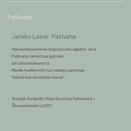
Pallivaha
Jarkko Laine: Pallivaha
Seurusteluravintola Hugossa olen oppinut, että
Pallivaha tarkoittaa pyöreää
siirtokivenlohkaretta.
Minulle itselleni nimi tuo mieleen sanonnan
“kiiltää kuin kiinalaisen munat”.
Soutajat Aurajoella
, Kirja-Aurora ja Turkuseura –
Åbosamfundet ry 2001