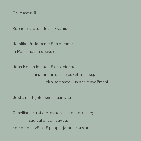
ON mentävä.
Ruoho ei ulotu edes nilkkaan.
Ja oliko Buddha mikään pummi?
Li Po armoton deeku?
Dean Martin laulaa sävelradiossa
– minä annan sinulle puketin ruusuja
joka kerrasta kun särjit sydämeni.
Jostain lifti jokaiseen suuntaan.
Onnellinen kulkija ei avaa viittaansa kuulle;
suu pullollaan savua,
hampaiden välissä piippu, jalat liikkuvat.