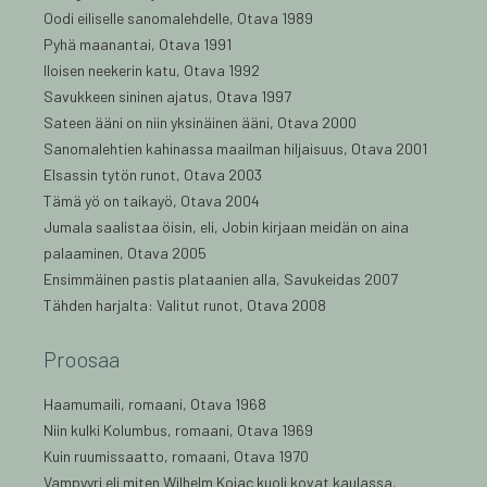
Oodi eiliselle sanomalehdelle, Otava 1989
Pyhä maanantai, Otava 1991
Iloisen neekerin katu, Otava 1992
Savukkeen sininen ajatus, Otava 1997
Sateen ääni on niin yksinäinen ääni, Otava 2000
Sanomalehtien kahinassa maailman hiljaisuus, Otava 2001
Elsassin tytön runot, Otava 2003
Tämä yö on taikayö, Otava 2004
Jumala saalistaa öisin, eli, Jobin kirjaan meidän on aina
palaaminen, Otava 2005
Ensimmäinen pastis plataanien alla, Savukeidas 2007
Tähden harjalta: Valitut runot, Otava 2008
Proosaa
Haamumaili, romaani, Otava 1968
Niin kulki Kolumbus, romaani, Otava 1969
Kuin ruumissaatto, romaani, Otava 1970
Vampyyri eli miten Wilhelm Kojac kuoli kovat kaulassa,