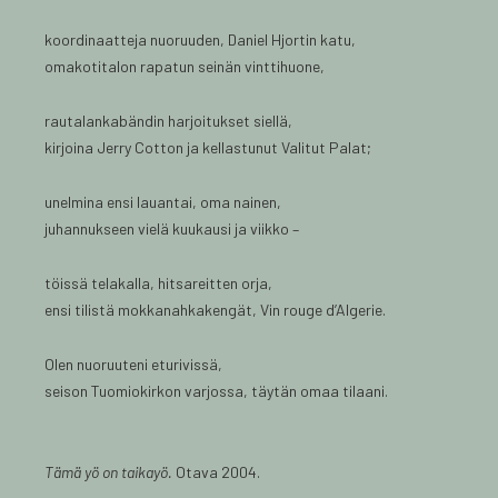
koordinaatteja nuoruuden, Daniel Hjortin katu,
omakotitalon rapatun seinän vinttihuone,
rautalankabändin harjoitukset siellä,
kirjoina Jerry Cotton ja kellastunut Valitut Palat;
unelmina ensi lauantai, oma nainen,
juhannukseen vielä kuukausi ja viikko –
töissä telakalla, hitsareitten orja,
ensi tilistä mokkanahkakengät, Vin rouge d’Algerie.
Olen nuoruuteni eturivissä,
seison Tuomiokirkon varjossa, täytän omaa tilaani.
Tämä yö on taikayö.
Otava 2004.