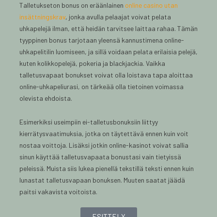
Talletukseton bonus on eräänlainen
online casino utan
insättningskrav
, jonka avulla pelaajat voivat pelata
uhkapelejä ilman, että heidän tarvitsee laittaa rahaa. Tämän
tyyppinen bonus tarjotaan yleensä kannustimena online-
uhkapelitilin luomiseen, ja sillä voidaan pelata erilaisia pelejä,
kuten kolikkopelejä, pokeria ja blackjackia. Vaikka
talletusvapaat bonukset voivat olla loistava tapa aloittaa
online-uhkapeliurasi, on tärkeää olla tietoinen voimassa
olevista ehdoista.
Esimerkiksi useimpiin ei-talletusbonuksiin liittyy
kierrätysvaatimuksia, jotka on täytettävä ennen kuin voit
nostaa voittoja. Lisäksi jotkin online-kasinot voivat sallia
sinun käyttää talletusvapaata bonustasi vain tietyissä
peleissä. Muista siis lukea pienellä tekstillä teksti ennen kuin
lunastat talletusvapaan bonuksen. Muuten saatat jäädä
paitsi vakavista voitoista.
ESITTELY