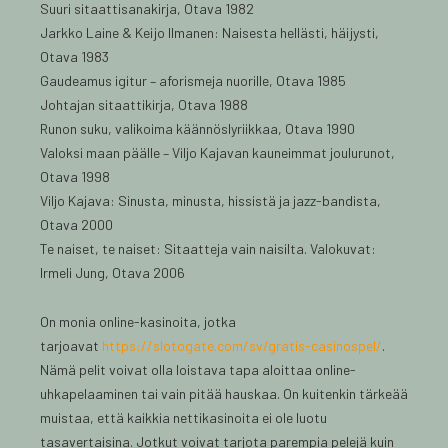
Suuri sitaattisanakirja, Otava 1982
Jarkko Laine & Keijo Ilmanen: Naisesta hellästi, häijysti,
Otava 1983
Gaudeamus igitur – aforismeja nuorille, Otava 1985
Johtajan sitaattikirja, Otava 1988
Runon suku, valikoima käännöslyriikkaa, Otava 1990
Valoksi maan päälle – Viljo Kajavan kauneimmat joulurunot,
Otava 1998
Viljo Kajava: Sinusta, minusta, hissistä ja jazz-bandista,
Otava 2000
Te naiset, te naiset: Sitaatteja vain naisilta. Valokuvat:
Irmeli Jung, Otava 2006
On monia online-kasinoita, jotka
tarjoavat
https://slotogate.com/sv/gratis-casinospel/
.
Nämä pelit voivat olla loistava tapa aloittaa online-
uhkapelaaminen tai vain pitää hauskaa. On kuitenkin tärkeää
muistaa, että kaikkia nettikasinoita ei ole luotu
tasavertaisina. Jotkut voivat tarjota parempia pelejä kuin