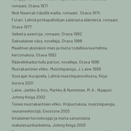
romaani, Otava 1971
Nick Naantali itäisillä mailla, romaani, Otava 1974
Futari: Lehtiä potkupalloilijan salatusta elämästä, romaani,
Otava 1977
Vaikeita asentoja, romaani, Otava 1982
Saksalainen vävy, novelleja, Otava 1988
Maailman yksinäisin mies ja muita todellisia kuvitelmia,
kertomuksia, Otava 1992
Räävelinkadun hullu parturi, novelleja, Otava 1996
Mustakantinen vihko: Muistiinpanoja, J. Laine 1999
Soutajat Aurajoella. Lehtiä muistiinpanovihosta, Kirja-
Aurora 2001
Laine, Jarkko & Into, Markku & Numminen, M. A.: Naapuri,
Johnny Kniga 2002
Toinen mustakantinen vihko: Kriipustuksia, muistiinpanoja,
reunamerkintöjä, Enostone 2003
Intialainen horoskooppi ja muita satunnaisia
makulatuurikatkelmia, Johnny Kniga 2003