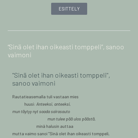
ESITTELY
“Sinä olet ihan oikeasti tomppeli”, sanoo
vaimoni
"Sinä olet ihan oikeasti tomppeli",
sanoo vaimoni
Rautatieasemalla tuli vastaan mies
huusi:
Anteeksi, anteeksi,
mun täytyy nyt saada sairasauto
mun tulee pää ulos päästä,
minä halusin auttaa
mutta vaimo sanoi ”Sinä olet ihan oikeasti tomppeli,