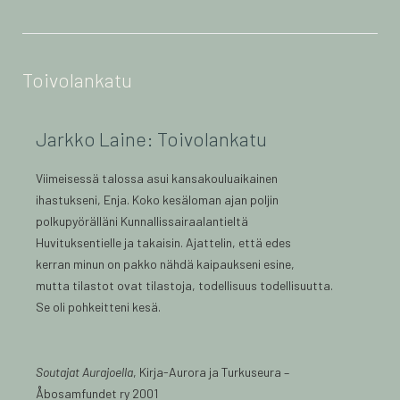
Toivolankatu
Jarkko Laine: Toivolankatu
Viimeisessä talossa asui kansakouluaikainen
ihastukseni, Enja. Koko kesäloman ajan poljin
polkupyörälläni Kunnallissairaalantieltä
Huvituksentielle ja takaisin. Ajattelin, että edes
kerran minun on pakko nähdä kaipaukseni esine,
mutta tilastot ovat tilastoja, todellisuus todellisuutta.
Se oli pohkeitteni kesä.
Soutajat Aurajoella
, Kirja-Aurora ja Turkuseura –
Åbosamfundet ry 2001