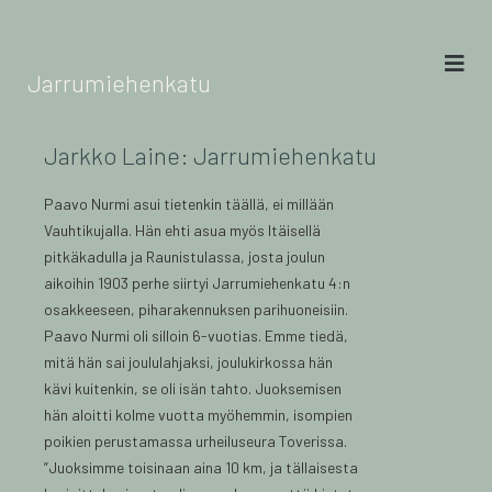
Jarrumiehenkatu
Jarkko Laine: Jarrumiehenkatu
Paavo Nurmi asui tietenkin täällä, ei millään
Vauhtikujalla. Hän ehti asua myös Itäisellä
pitkäkadulla ja Raunistulassa, josta joulun
aikoihin 1903 perhe siirtyi Jarrumiehenkatu 4:n
osakkeeseen, piharakennuksen parihuoneisiin.
Paavo Nurmi oli silloin 6-vuotias. Emme tiedä,
mitä hän sai joululahjaksi, joulukirkossa hän
kävi kuitenkin, se oli isän tahto. Juoksemisen
hän aloitti kolme vuotta myöhemmin, isompien
poikien perustamassa urheiluseura Toverissa.
”Juoksimme toisinaan aina 10 km, ja tällaisesta